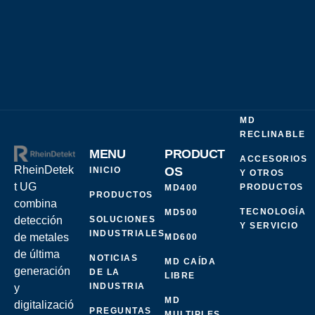
MD
RECLINABLE
MENU
PRODUCT
ACCESORIOS
RheinDetek
OS
INICIO
Y OTROS
t UG
PRODUCTOS
MD400
PRODUCTOS
combina
TECNOLOGÍA
MD500
SOLUCIONES
detección
Y SERVICIO
INDUSTRIALES
de metales
MD600
de última
NOTICIAS
MD CAÍDA
generación
DE LA
LIBRE
INDUSTRIA
y
MD
digitalizació
PREGUNTAS
MULTIPLES