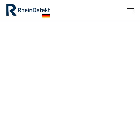
INICIO
PRODUCTOS
SOLUCIONES INDUSTRIALES
NOTICIAS
FAQ
CONTACTO
[GTRANSLATE POSITION=»INLINE»]