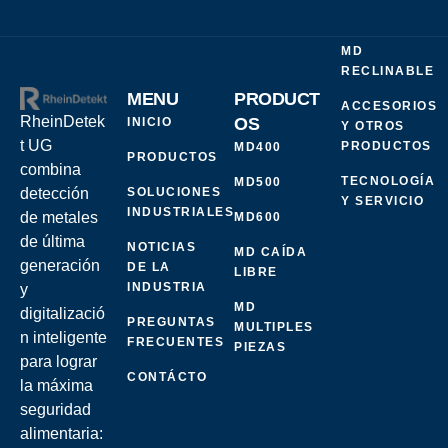
MD
RECLINABLE
MENU
PRODUCT
ACCESORIOS
RheinDetek
OS
INICIO
Y OTROS
t UG
PRODUCTOS
MD400
PRODUCTOS
combina
TECNOLOGÍA
MD500
SOLUCIONES
detección
Y SERVICIO
INDUSTRIALES
de metales
MD600
de última
NOTICIAS
MD CAÍDA
generación
DE LA
LIBRE
INDUSTRIA
y
MD
digitalizació
PREGUNTAS
MULTIPLES
n inteligente
FRECUENTES
PIEZAS
para lograr
CONTÁCTO
la máxima
seguridad
alimentaria: