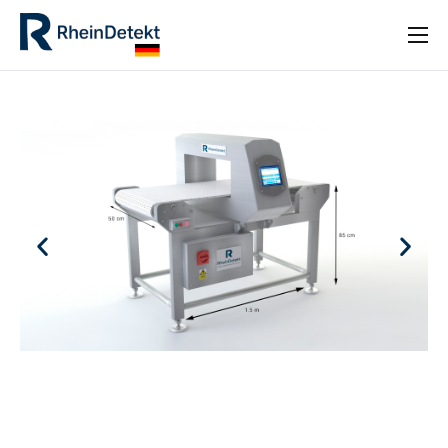
INICIO
PRODUCTOS
SOLUCIONES INDUSTRIALES
NOTICIAS
FAQ
CONTACTO
[GTRANSLATE POSITION=»INLINE»]