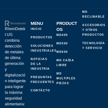
MD
RECLINABLE
MENU
PRODUCT
ACCESORIOS
RheinDetek
OS
INICIO
Y OTROS
t UG
PRODUCTOS
MD400
PRODUCTOS
combina
TECNOLOGÍA
MD500
SOLUCIONES
detección
Y SERVICIO
INDUSTRIALES
de metales
MD600
de última
NOTICIAS
MD CAÍDA
generación
DE LA
LIBRE
INDUSTRIA
y
MD
digitalizació
PREGUNTAS
MULTIPLES
n inteligente
FRECUENTES
PIEZAS
para lograr
CONTÁCTO
la máxima
seguridad
alimentaria: